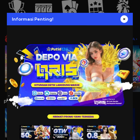
Informasi Penting!
Sports
Slot
Kasino
Togel
S. Ayam
SLOT TERPANAS
LIHAT LAINNYA >
GATES OF OLYMPUS
STARLIGHT PRINCESS
GATES OF OLYMPUS 1000
STARLIGHT PRINCESS
PERMAINAN LAINNYA